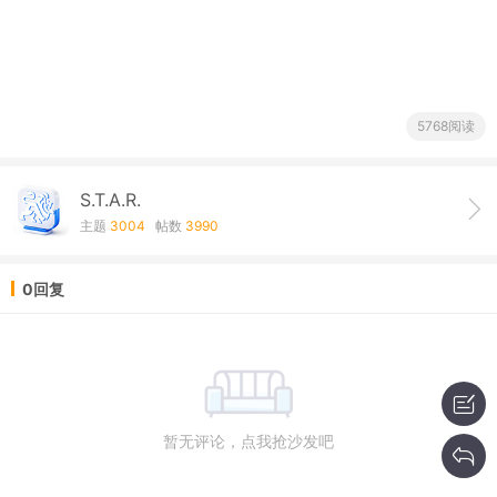
5768阅读
S.T.A.R.
主题
3004
帖数
3990
0回复
暂无评论，点我抢沙发吧