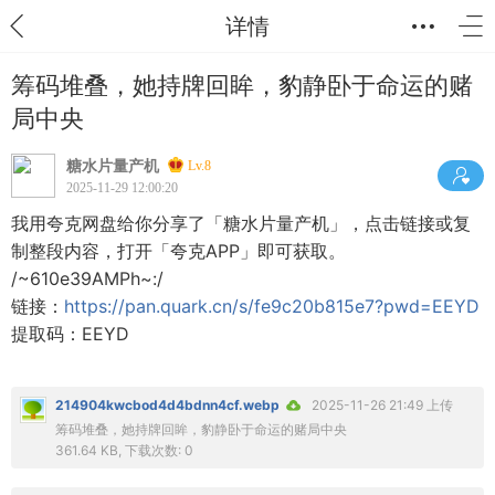
详情
筹码堆叠，她持牌回眸，豹静卧于命运的赌
局中央
糖水片量产机
Lv.8
2025-11-29 12:00:20
我用夸克网盘给你分享了「糖水片量产机」，点击链接或复
制整段内容，打开「夸克APP」即可获取。
/~610e39AMPh~:/
链接：
https://pan.quark.cn/s/fe9c20b815e7?pwd=EEYD
提取码：EEYD
214904kwcbod4d4bdnn4cf.webp
2025-11-26 21:49 上传
筹码堆叠，她持牌回眸，豹静卧于命运的赌局中央
361.64 KB, 下载次数: 0