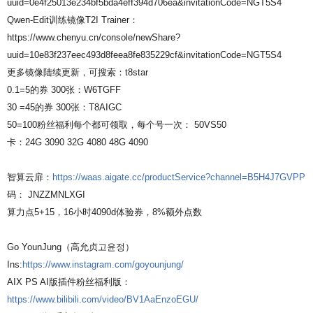
uuid=0e4f25013e234bf5bda4eff394d706ea&invitationCode=NGT5S4
Qwen-Edit训练镜像T2I Trainer：
https://www.chenyu.cn/console/newShare?
uuid=10e83f237eec493d8feea8fe835229cf&invitationCode=NGT5S4
更多镜像陆续更新，可搜索：t8star
0.1=5的券 300张：W6TGFF
30 =45的券 300张：T8AIGC
50=100粉丝福利每个都可领取，每个号一次： 50VS50
卡：24G 3090 32G 4080 48G 4090
智算云扉：
https://waas.aigate.cc/productService?channel=B5H4J7GVPP
码： JNZZMNLXGI
算力点5+15，16小时4090d体验券，8%额外点数
Go YounJung（高允贞고윤정）
Ins:
https://www.instagram.com/goyounjung/
AIX PS AI版插件粉丝福利版：
https://www.bilibili.com/video/BV1AaEnzoEGU/