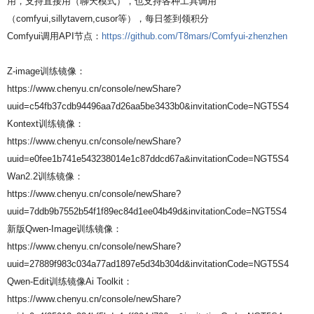
用，支持直接用（聊天模式），也支持各种工具调用
（comfyui,sillytavern,cusor等），每日签到领积分
Comfyui调用API节点：
https://github.com/T8mars/Comfyui-zhenzhen
Z-image训练镜像：
https://www.chenyu.cn/console/newShare?
uuid=c54fb37cdb94496aa7d26aa5be3433b0&invitationCode=NGT5S4
Kontext训练镜像：
https://www.chenyu.cn/console/newShare?
uuid=e0fee1b741e543238014e1c87ddcd67a&invitationCode=NGT5S4
Wan2.2训练镜像：
https://www.chenyu.cn/console/newShare?
uuid=7ddb9b7552b54f1f89ec84d1ee04b49d&invitationCode=NGT5S4
新版Qwen-Image训练镜像：
https://www.chenyu.cn/console/newShare?
uuid=27889f983c034a77ad1897e5d34b304d&invitationCode=NGT5S4
Qwen-Edit训练镜像Ai Toolkit：
https://www.chenyu.cn/console/newShare?