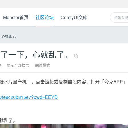
Monster首页
社区论坛
ComfyUI文库
，心就乱了。
碰了一下，心就乱了。
9
|
显示全部楼层
|
阅读模式
糖水片量产机」，点击链接或复制整段内容，打开「夸克APP」
cn/s/fe9c20b815e7?pwd=EEYD
就乱了。