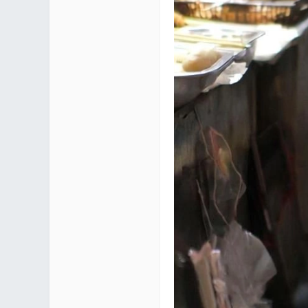
区 |
Co