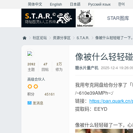
简体中文
English
日本語
Русский язык
한어
STAR图库
社区论坛
资源分享区
S.T.A.R.
像被什么轻轻碰了一下
像被什么轻轻
Mo
»
›
›
›
2092
47
2万
糖水片量产机
2025-12-4 19:26:0
主题
回帖
修为
高级合伙人
我用夸克网盘给你分享了「
/~610e39AMPh~:/
积分
45161
链接：
https://pan.quark.
发消息
提取码：EEYD
nst
像被什么轻轻碰了一下，心