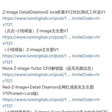
Z-Image DetailDeamonZ lora权重XYZ对比测试工作流V1
https://www.runninghub.cn/post/1 ... inviteCode=rh-
v1121
（贞贞-小情绪版）Z-image文生图V1
https://www.runninghub.cn/post/1 ... inviteCode=rh-
v1121
（小情绪版）Z-image文生图V1
https://www.runninghub.cn/post/1 ... inviteCode=rh-
v1121
None Z-image-Turbo CFG解锁版（提高高频信息）
https://www.runninghub.cn/post/1 ... inviteCode=rh-
v1121
Red-Z-Image+Detail Deamon去网红感真实文生图
V1(Pruned+Lora版)
https://www.runninghub.cn/post/1 ... inviteCode=rh-
v1121