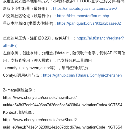
灰度图及彩图本地解码方式：小程序-搜索TT TOOL-登录-上传文件-解码
新版图图打标器（最好用）：
https://zhaotutu.yuanlitui.com/a/arw0
AI交流社区论坛（试运行中）：
https://bbs.monster/forum.php
星沃本地版RH(书墨大佬制作)：
https://pan.quark.cn/s/931a2baaee82
贞贞的AI工坊（注册送0.2刀，各种API）：
https://ai.t8star.cn/register?
aff=dP7j
左侧令牌，创建令牌，分组选择default，随便取个名字，复制API即可使
用，支持直接用（聊天模式），也支持各种工具调用
（comfyui,sillytavern,cusor等），每日签到领积分
Comfyui调用API节点：
https://github.com/T8mars/Comfyui-zhenzhen
Z-image训练镜像：
https://www.chenyu.cn/console/newShare?
uuid=c54fb37cdb94496aa7d26aa5be3433b0&invitationCode=NGT5S4
Kontext训练镜像：
https://www.chenyu.cn/console/newShare?
uuid=e0fee1b741e543238014e1c87ddcd67a&invitationCode=NGT5S4