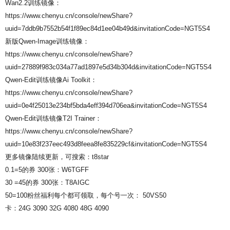
Wan2.2训练镜像：
https://www.chenyu.cn/console/newShare?
uuid=7ddb9b7552b54f1f89ec84d1ee04b49d&invitationCode=NGT5S4
新版Qwen-Image训练镜像：
https://www.chenyu.cn/console/newShare?
uuid=27889f983c034a77ad1897e5d34b304d&invitationCode=NGT5S4
Qwen-Edit训练镜像Ai Toolkit：
https://www.chenyu.cn/console/newShare?
uuid=0e4f25013e234bf5bda4eff394d706ea&invitationCode=NGT5S4
Qwen-Edit训练镜像T2I Trainer：
https://www.chenyu.cn/console/newShare?
uuid=10e83f237eec493d8feea8fe835229cf&invitationCode=NGT5S4
更多镜像陆续更新，可搜索：t8star
0.1=5的券 300张：W6TGFF
30 =45的券 300张：T8AIGC
50=100粉丝福利每个都可领取，每个号一次： 50VS50
卡：24G 3090 32G 4080 48G 4090