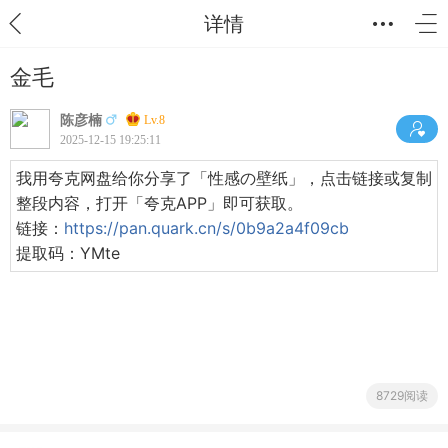
详情
金毛
陈彦楠
Lv.8
2025-12-15 19:25:11
我用夸克网盘给你分享了「性感の壁纸」，点击链接或复制
整段内容，打开「夸克APP」即可获取。
链接：
https://pan.quark.cn/s/0b9a2a4f09cb
提取码：YMte
8729阅读