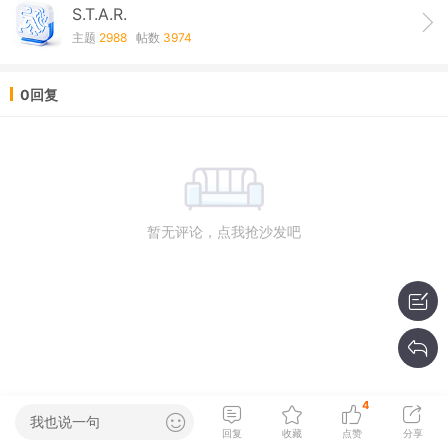
S.T.A.R.
主题
2988
帖数
3974
0回复
暂无评论，点我抢沙发吧
4
我也说一句
回复
收藏
点赞
分享