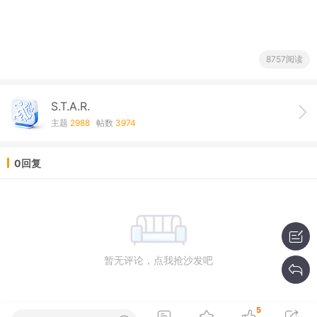
8757阅读
S.T.A.R.
主题
2988
帖数
3974
0回复
暂无评论，点我抢沙发吧
5