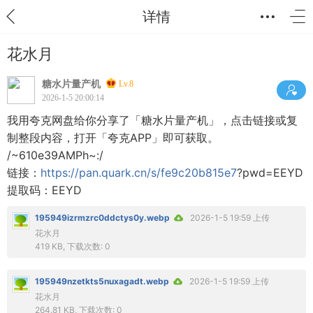
详情
花水月
糖水片量产机
Lv.8
2026-1-5 20:00:14
我用夸克网盘给你分享了「糖水片量产机」，点击链接或复
制整段内容，打开「夸克APP」即可获取。
/~610e39AMPh~:/
链接：
https://pan.quark.cn/s/fe9c20b815e7
?pwd=EEYD
提取码：EEYD
195949izrmzrc0ddctys0y.webp
2026-1-5 19:59 上传
花水月
419 KB, 下载次数: 0
195949nzetkts5nuxagadt.webp
2026-1-5 19:59 上传
花水月
264.81 KB, 下载次数: 0