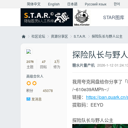
简体中文
English
日本語
Русский язык
한어
STAR图库
社区论坛
资源分享区
S.T.A.R.
探险队长与野人公主
探险队长与野
Mo
»
›
›
›
2076
47
2万
糖水片量产机
2026-1-12 01:24:1
主题
回帖
修为
高级合伙人
我用夸克网盘给你分享了「
/~610e39AMPh~:/
积分
45078
链接：
https://pan.quark.cn
发消息
提取码：EEYD
nst
探险队长与野人公主