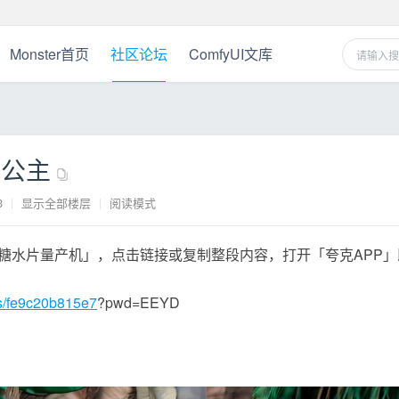
Monster首页
社区论坛
ComfyUI文库
人公主
3
|
显示全部楼层
|
阅读模式
糖水片量产机」，点击链接或复制整段内容，打开「夸克APP」
/s/fe9c20b815e7
?pwd=EEYD