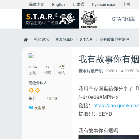
简体中文
English
日本語
Русский язык
한어
STAR图库
社区论坛
资源分享区
S.T.A.R.
我有故事你有烟吗
我有故事你有
Mo
»
›
›
›
2084
47
2万
糖水片量产机
2026-1-14 20:50:0
主题
回帖
修为
高级合伙人
我用夸克网盘给你分享了「
/~610e39AMPh~:/
积分
45118
链接：
https://pan.quark.cn
发消息
提取码：EEYD
nst
我有故事你有烟吗