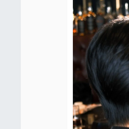
区 |
Co