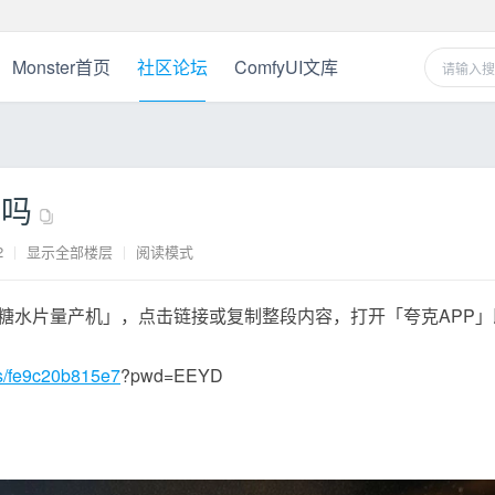
Monster首页
社区论坛
ComfyUI文库
烟吗
2
|
显示全部楼层
|
阅读模式
糖水片量产机」，点击链接或复制整段内容，打开「夸克APP」
/s/fe9c20b815e7
?pwd=EEYD