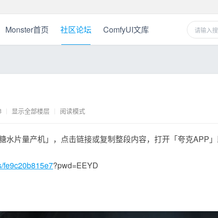
Monster首页
社区论坛
ComfyUI文库
3
|
显示全部楼层
|
阅读模式
糖水片量产机」，点击链接或复制整段内容，打开「夸克APP」
/s/fe9c20b815e7
?pwd=EEYD