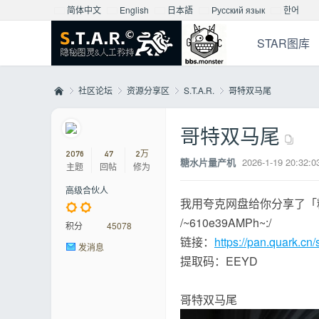
简体中文
English
日本語
Русский язык
한어
STAR图库
社区论坛
资源分享区
S.T.A.R.
哥特双马尾
哥特双马尾
Mo
»
›
›
›
2076
47
2万
糖水片量产机
2026-1-19 20:32:0
主题
回帖
修为
高级合伙人
我用夸克网盘给你分享了「
/~610e39AMPh~:/
积分
45078
链接：
https://pan.quark.cn
发消息
提取码：EEYD
nst
哥特双马尾