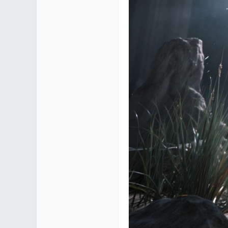
mf
yUI