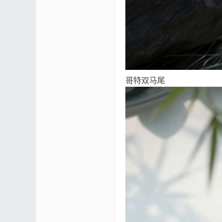
论
哥特双马尾
坛