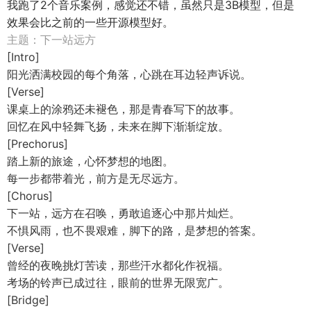
我跑了2个音乐案例，感觉还不错，虽然只是3B模型，但是
效果会比之前的一些开源模型好。
主题：下一站远方
[Intro]
阳光洒满校园的每个角落，心跳在耳边轻声诉说。
[Verse]
课桌上的涂鸦还未褪色，那是青春写下的故事。
回忆在风中轻舞飞扬，未来在脚下渐渐绽放。
[Prechorus]
踏上新的旅途，心怀梦想的地图。
每一步都带着光，前方是无尽远方。
[Chorus]
下一站，远方在召唤，勇敢追逐心中那片灿烂。
不惧风雨，也不畏艰难，脚下的路，是梦想的答案。
[Verse]
曾经的夜晚挑灯苦读，那些汗水都化作祝福。
考场的铃声已成过往，眼前的世界无限宽广。
[Bridge]