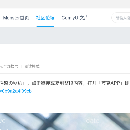
Monster首页
社区论坛
ComfyUI文库
示全部楼层
|
阅读模式
性感の壁纸」，点击链接或复制整段内容，打开「夸克APP」即
/s/0b9a2a4f09cb