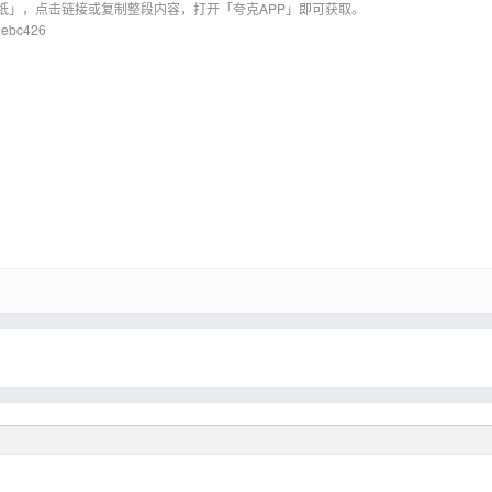
纸」，点击链接或复制整段内容，打开「夸克APP」即可获取。
0ebc426