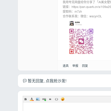
我用夸克网盘给你分享了「AI美女壁
论
链接：https://pan.quark.cn/s/109a2
提取码：m7zh
合作联系我：微信：wscynOL
坛
道具
举报
回复
暂无回复, 点我抢沙发!