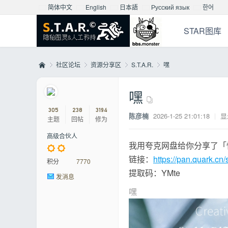
简体中文
English
日本語
Русский язык
한어
STAR图库
社区论坛
资源分享区
S.T.A.R.
嘿
嘿
Mo
»
›
›
›
305
238
3194
陈彦楠
2026-1-25 21:01:18
|
显
主题
回帖
修为
高级合伙人
我用夸克网盘给你分享了「
链接：
https://pan.quark.cn
积分
7770
提取码：YMte
发消息
嘿
nst