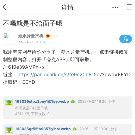
详情
不喝就是不给面子哦
糖水片量产机
Lv.8
2026-1-27 19:30:52
我用夸克网盘给你分享了「糖水片量产机」，点击链接或复
制整段内容，打开「夸克APP」即可获取。
/~610e39AMPh~:/
链接：
https://pan.quark.cn/s/fe9c20b815e7
?pwd=EEYD
提取码：EEYD
193036ctpz3pey1jl7ljyy.webp
2026-1-27 19:30 上传
不喝就是不给面子哦
451.1 KB, 下载次数: 0
193035qr5l5b9857lylbol.webp
2026-1-27 19:30 上传