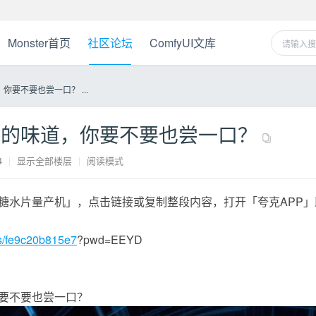
Monster首页
社区论坛
ComfyUI文库
要不要也尝一口？ ...
水的味道，你要不要也尝一口？
4
|
显示全部楼层
|
阅读模式
糖水片量产机」，点击链接或复制整段内容，打开「夸克APP」
/s/fe9c20b815e7
?pwd=EEYD
要不要也尝一口？