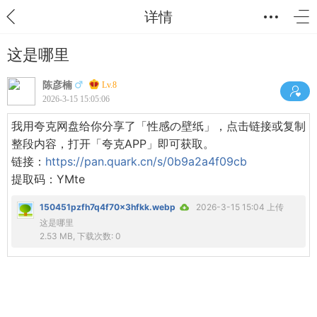
详情
这是哪里
陈彦楠
Lv.8
2026-3-15 15:05:06
我用夸克网盘给你分享了「性感の壁纸」，点击链接或复制
整段内容，打开「夸克APP」即可获取。
链接：
https://pan.quark.cn/s/0b9a2a4f09cb
提取码：YMte
150451pzfh7q4f70x3hfkk.webp
2026-3-15 15:04 上传
这是哪里
2.53 MB, 下载次数: 0