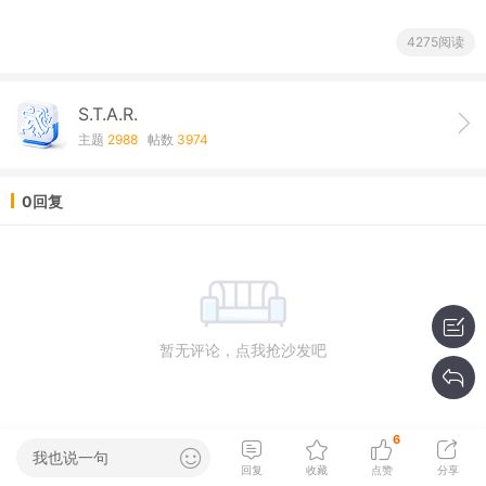
4275阅读
S.T.A.R.
主题
2988
帖数
3974
0回复
暂无评论，点我抢沙发吧
6
我也说一句
回复
收藏
点赞
分享