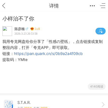
详情
小样治不了你
陈彦楠
Lv.8
2026-3-23 20:53:58
我用夸克网盘给你分享了「性感の壁纸」，点击链接或复制
整段内容，打开「夸克APP」即可获取。
链接：
https://pan.quark.cn/s/0b9a2a4f09cb
提取码：YMte
4140阅读
S.T.A.R.