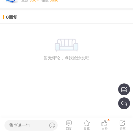
主题
3004
帖数
3990
0回复
暂无评论，点我抢沙发吧
4
我也说一句
回复
收藏
点赞
分享