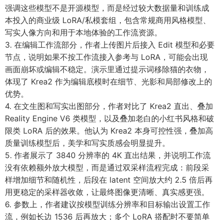
强调这些模型不是开源模型，而是经过较大数据量和训练成
本投入的商业级 LoRA/私模套组，包含常规商用风格模型、
写实人像方向和用于本地体验的工作流资源。
3. 在编辑工作流部分，作者上传图片后接入 Edit 模型和必要
节点，说明如果不按工作流接入参考与 LoRA，可能会出现
画面崩坏或编辑不稳定。演示里通过提示词移除猫的衣物，
体现了 Krea2 作为编辑底模时在细节、光影和局部修改上的
优势。
4. 在文生图和写实出图部分，作者对比了 Krea2 直出、叠加
Reality Engine V6 类模型，以及叠加老白的小红书风格和破
限类 LoRA 后的效果。他认为 Krea2 本身可控性强，叠加高
质量训练模型后，美学和写实质感会明显提升。
5. 作者展示了 3840 分辨率的 4K 直出结果，并说明工作流
没有依赖额外放大模型，而是通过双采样流程完成：前段采
样增加细节和随机性，后段在 latent 空间放大约 2.5 倍后再
用更稳定的采样器收敛，让最终图像更清晰、真实感更强。
6. 参数上，作者建议按模型训练分辨率和目标输出设置工作
流，例如长边 1536 后再放大；多个 LoRA 搭配时不要简单