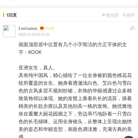
1回复
看全部
倒序
LeoSasion
Lv.10
2025-11-24 02:22:32
画面顶部居中位置有几个小字简洁的方正字体的文
字：KOOK
亚洲女生，真人。
具有纯中国风，精心描绘了一位全身被奶脂色桃花花
纹所覆盖的女生。她身着透澈浅白色、艾白色与雪白
色的古风多层不规则纱裙，衣饰的华丽感通过众多精
致装饰得以体现。她的发髻上垂着长长的流苏，插着
精美的长款步摇以及其他别具一格的发饰。她优雅地
坐在重瓣大丽花园廊之下，旁边乖巧地卧着一只雪白
色的长毛猫咪。运用全身镜头，从整体上呈现出她绝
美的姿态和华丽造型，画面色调淡雅，充满古典的美
感。