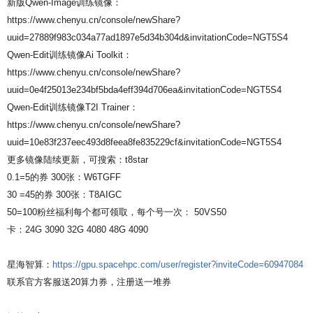
新版Qwen-Image训练镜像：
https://www.chenyu.cn/console/newShare?
uuid=27889f983c034a77ad1897e5d34b304d&invitationCode=NGT5S4
Qwen-Edit训练镜像Ai Toolkit：
https://www.chenyu.cn/console/newShare?
uuid=0e4f25013e234bf5bda4eff394d706ea&invitationCode=NGT5S4
Qwen-Edit训练镜像T2I Trainer：
https://www.chenyu.cn/console/newShare?
uuid=10e83f237eec493d8feea8fe835229cf&invitationCode=NGT5S4
更多镜像陆续更新，可搜索：t8star
0.1=5的券 300张：W6TGFF
30 =45的券 300张：T8AIGC
50=100粉丝福利每个都可领取，每个号一次： 50VS50
卡：24G 3090 32G 4080 48G 4090
星海智算：
https://gpu.spacehpc.com/user/register?inviteCode=60947084
联系官方客服送20算力券，注册送一堆券