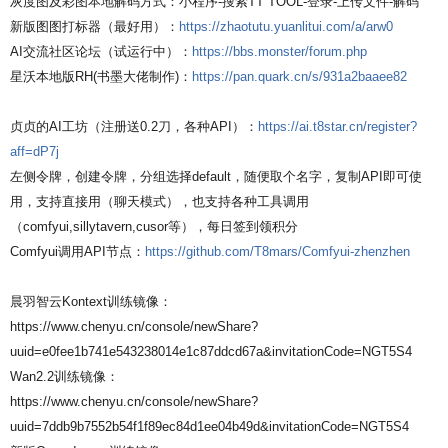
灰度图及彩图本地解码方式：小程序-搜索TT TOOL-登录-上传文件-解码
新版图图打标器（最好用）：
https://zhaotutu.yuanlitui.com/a/arw0
AI交流社区论坛（试运行中）：
https://bbs.monster/forum.php
星沃本地版RH(书墨大佬制作)：
https://pan.quark.cn/s/931a2baaee82
贞贞的AI工坊（注册送0.2刀，各种API）：
https://ai.t8star.cn/register?
aff=dP7j
左侧令牌，创建令牌，分组选择default，随便取个名字，复制API即可使
用，支持直接用（聊天模式），也支持各种工具调用
（comfyui,sillytavern,cusor等），每日签到领积分
Comfyui调用API节点：
https://github.com/T8mars/Comfyui-zhenzhen
晨羽智云Kontext训练镜像：
https://www.chenyu.cn/console/newShare?
uuid=e0fee1b741e543238014e1c87ddcd67a&invitationCode=NGT5S4
Wan2.2训练镜像：
https://www.chenyu.cn/console/newShare?
uuid=7ddb9b7552b54f1f89ec84d1ee04b49d&invitationCode=NGT5S4