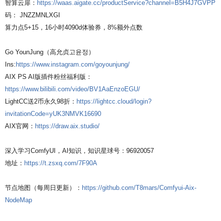
智算云扉：
https://waas.aigate.cc/productService?channel=B5H4J7GVPP
码： JNZZMNLXGI
算力点5+15，16小时4090d体验券，8%额外点数
Go YounJung（高允贞고윤정）
Ins:
https://www.instagram.com/goyounjung/
AIX PS AI版插件粉丝福利版：
https://www.bilibili.com/video/BV1AaEnzoEGU/
LightCC送2币永久98折：
https://lightcc.cloud/login?
invitationCode=yUK3NMVK16690
AIX官网：
https://draw.aix.studio/
深入学习ComfyUI，AI知识，知识星球号：96920057
地址：
https://t.zsxq.com/7F90A
节点地图（每周日更新）：
https://github.com/T8mars/Comfyui-Aix-
NodeMap