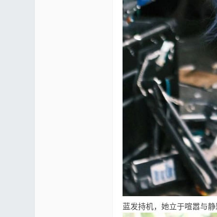
mf
yUI
蓝发持机，她立于喧嚣与静