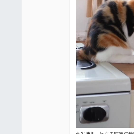
蓝发持机，她立于喧嚣与静