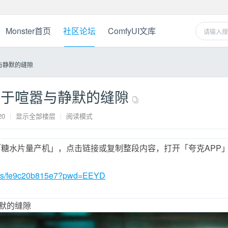
Monster首页
社区论坛
ComfyUI文库
与静默的缝隙
立于喧嚣与静默的缝隙
20
|
显示全部楼层
|
阅读模式
糖水片量产机」，点击链接或复制整段内容，打开「夸克APP
.cn/s/fe9c20b815e7?pwd=EEYD
默的缝隙