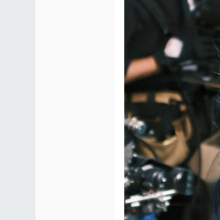
区 |
Co