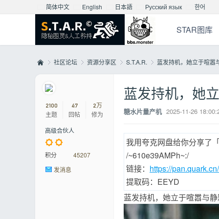
简体中文
English
日本語
Русский язык
한어
STAR图库
社区论坛
资源分享区
S.T.A.R.
蓝发持机，她立于喧嚣
蓝发持机，她
Mo
»
›
›
›
2100
47
2万
糖水片量产机
2025-11-26 18:00:
主题
回帖
修为
高级合伙人
我用夸克网盘给你分享了「
/~610e39AMPh~:/
积分
45207
链接：
https://pan.quark
发消息
提取码：EEYD
蓝发持机，她立于喧嚣与静
nst