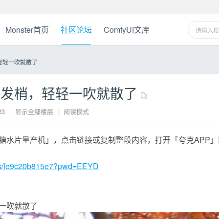
Monster首页
社区论坛
ComfyUI文库
轻轻一吹就散了
进发梢，轻轻一吹就散了
23
|
显示全部楼层
|
阅读模式
糖水片量产机」，点击链接或复制整段内容，打开「夸克APP」
cn/s/fe9c20b815e7?pwd=EEYD
一吹就散了