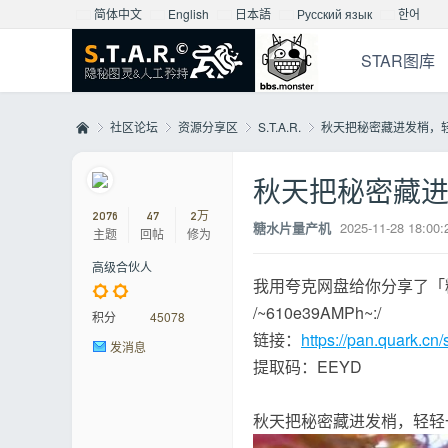
简体中文
English
日本語
Русский язык
한어
STAR图库
社区论坛
资源分享区
S.T.A.R.
秋天把秘密藏进发梢，
秋天把秘密藏
Mo
»
›
›
›
2076
47
2万
糖水片量产机
2025-11-28 18:00:
主题
回帖
修为
高级合伙人
我用夸克网盘给你分享了「
/~610e39AMPh~:/
积分
45078
链接：
https://pan.quark.
发消息
提取码：EEYD
nst
秋天把秘密藏进发梢，轻轻