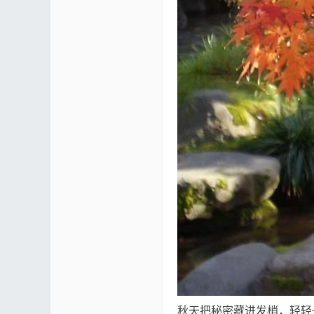
mf
yUI
秋天把秘密藏进发梢，轻轻