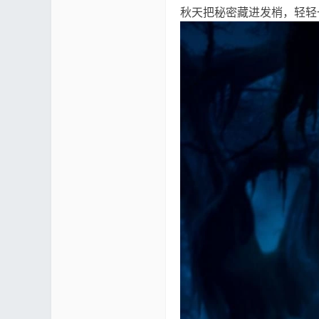
秋天把秘密藏进发梢，轻轻