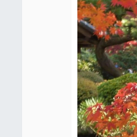
区 |
Co