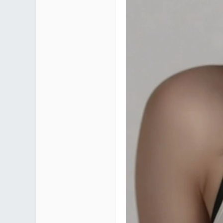
区 |
Co