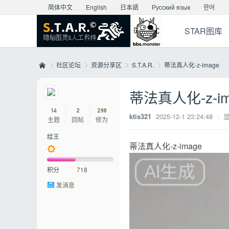
简体中文
English
日本語
Русский язык
한어
STAR图库
社区论坛
资源分享区
S.T.A.R.
蒂法真人化-z-image
蒂法真人化-z-im
Mo
»
›
›
›
14
2
296
ktis321
2025-12-1 23:24:48
|
主题
回帖
修为
绘王
蒂法真人化-z-image
积分
718
发消息
nst