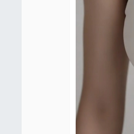
mf
yUI