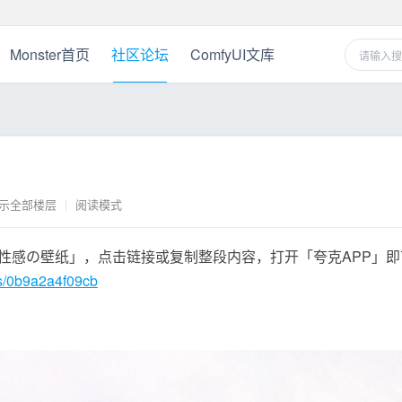
Monster首页
社区论坛
ComfyUI文库
示全部楼层
|
阅读模式
性感の壁纸」，点击链接或复制整段内容，打开「夸克APP」即
/s/0b9a2a4f09cb