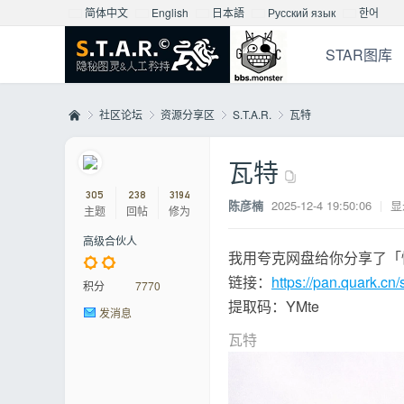
简体中文
English
日本語
Русский язык
한어
STAR图库
社区论坛
资源分享区
S.T.A.R.
瓦特
瓦特
Mo
»
›
›
›
305
238
3194
陈彦楠
2025-12-4 19:50:06
|
显
主题
回帖
修为
高级合伙人
我用夸克网盘给你分享了「
链接：
https://pan.quark.cn
积分
7770
提取码：YMte
发消息
瓦特
nst