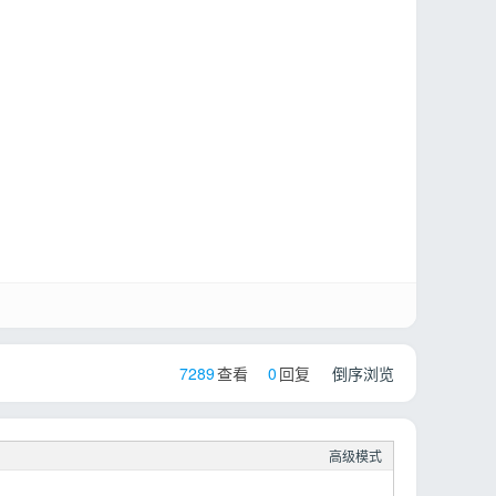
7289
查看
0
回复
倒序浏览
高级模式