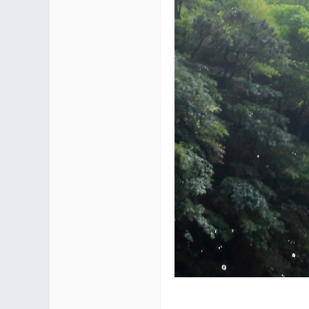
区 |
Co