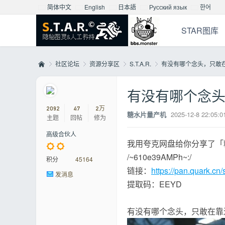
简体中文
English
日本語
Русский язык
한어
STAR图库
社区论坛
资源分享区
S.T.A.R.
有没有哪个念头，只敢在靠
有没有哪个念
Mo
»
›
›
›
2092
47
2万
糖水片量产机
2025-12-8 22:05:0
主题
回帖
修为
高级合伙人
我用夸克网盘给你分享了「
/~610e39AMPh~:/
积分
45164
链接：
https://pan.quark.
发消息
提取码：EEYD
nst
有没有哪个念头，只敢在靠