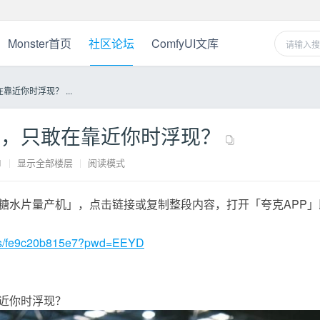
Monster首页
社区论坛
ComfyUI文库
近你时浮现？ ...
头，只敢在靠近你时浮现？
1
|
显示全部楼层
|
阅读模式
糖水片量产机」，点击链接或复制整段内容，打开「夸克APP」
cn/s/fe9c20b815e7?pwd=EEYD
近你时浮现？