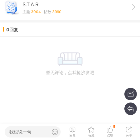
S.T.A.R.
主题
3004
帖数
3990
0回复
暂无评论，点我抢沙发吧
5
我也说一句
回复
收藏
点赞
分享