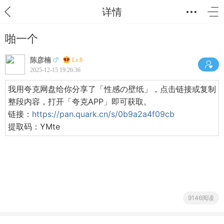
详情
啪一个
陈彦楠
Lv.8
2025-12-15 19:26:36
我用夸克网盘给你分享了「性感の壁纸」，点击链接或复制
整段内容，打开「夸克APP」即可获取。
链接：
https://pan.quark.cn/s/0b9a2a4f09cb
提取码：YMte
9146阅读