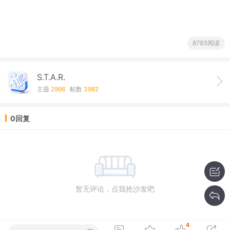
8793阅读
S.T.A.R.
主题
2996
帖数
3982
0回复
暂无评论，点我抢沙发吧
4