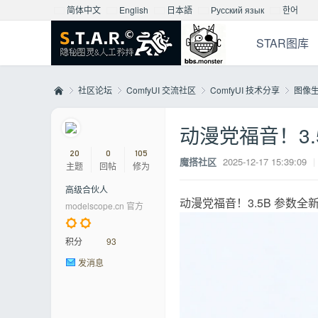
简体中文
English
日本語
Русский язык
한어
STAR图库
社区论坛
ComfyUI 交流社区
ComfyUI 技术分享
图像
动漫党福音！3.5
Mo
»
›
›
›
20
0
105
魔搭社区
2025-12-17 15:39:09
|
主题
回帖
修为
高级合伙人
动漫党福音！3.5B 参数全新开源
modelscope.cn 官方
积分
93
发消息
nst