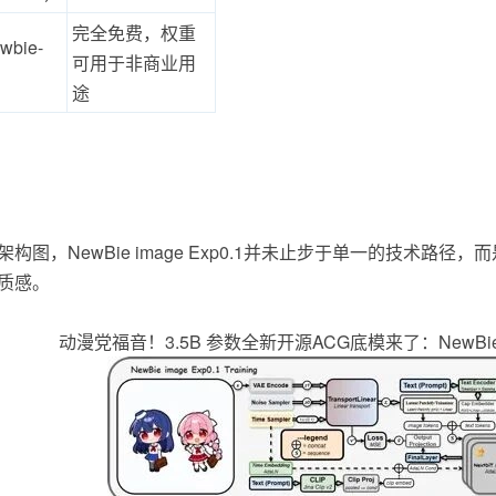
完全免费，权重
wbie-
可用于非商业用
途
构图，NewBie image Exp0.1并未止步于单一的技术路
质感。
动漫党福音！3.5B 参数全新开源ACG底模来了：NewBie-im