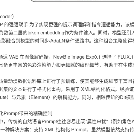
coder）
na CLIP 的强强联手 为了实现更强的提示词理解和指令遵循能力，该模
数第二层的token embedding作为条件输入。同时，模型还引入了Jin
并通过投影融合到模型的时间步/AdaLN条件通路中。这种组合策略
）
 16通道 VAE 在图像解码端，NewBie image Exp0.1 选择了 F
具备更丰富的色彩渲染能力和更细腻的纹理细节，有助于在生成
质量动漫数据语料库上进行了预训练，使其能够生成细节丰富且
据集的文本进行了格式化重构，采用了 XML结构化格式。经验
ibute）与元素（Element）的解耦能力。同时，相较传统的D
Prompt带来的精确控制
，传统的自然语言Prompt往往容易出现“属性串扰”（例如角色A
1 提出了一种解决方案：支持 XML 结构化 Prompt。虽然模型依