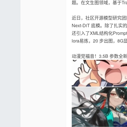
题。在文生图领域，基于Tran
近日，社区开源模型研究团队Ne
Next-DiT 底模。除
还引入了XML结构化Pro
区 |
lora易炼，20 步出图
动漫党福音！3.5B 参数全新开源
Co