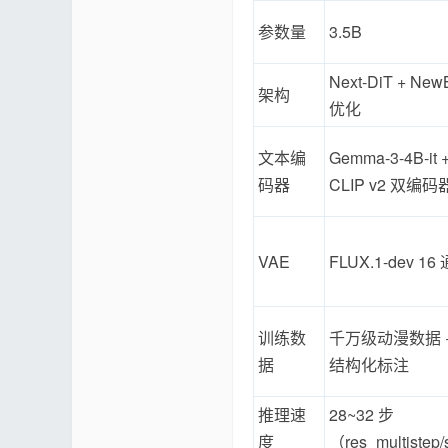
论
参数量
3.5B
Next-DiT + Ne
架构
优化
文本编
Gemma-3-4B-it +
码器
CLIP v2 双编码
坛
VAE
FLUX.1-dev 16
训练数
千万级动漫数据 +
据
结构化标注
推理速
28~32 步
度
（res_multistep