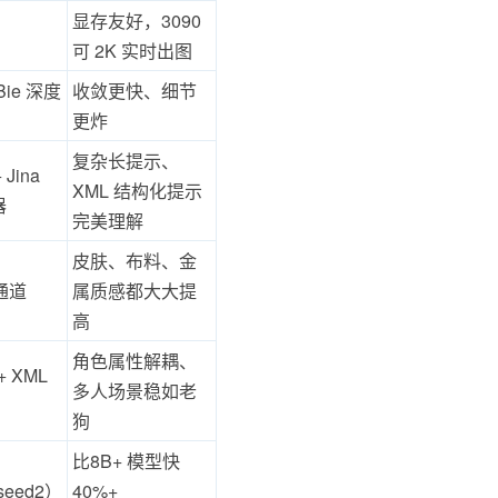
显存友好，3090
可 2K 实时出图
wBie 深度
收敛更快、细节
更炸
复杂长提示、
 Jina
XML 结构化提示
器
完美理解
皮肤、布料、金
 通道
属质感都大大提
高
角色属性解耦、
 XML
多人场景稳如老
狗
比8B+ 模型快
/seed2）
40%+