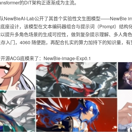
sformer的DiT架构正逐渐成为主流。
wBieAI-Lab公开了其首个实验性文生图模型——NewBie ima
了扎实的底座设计，该模型在文本编码器组合与提示词（Prompt）
mpt以提升多角色场景的生成可控性，做到复杂提示理解、多人角色
，8G显存入门，4060 随便跑，再配合扎实的算力加持下的知识
ACG底模来了：NewBie-image-Exp0.1