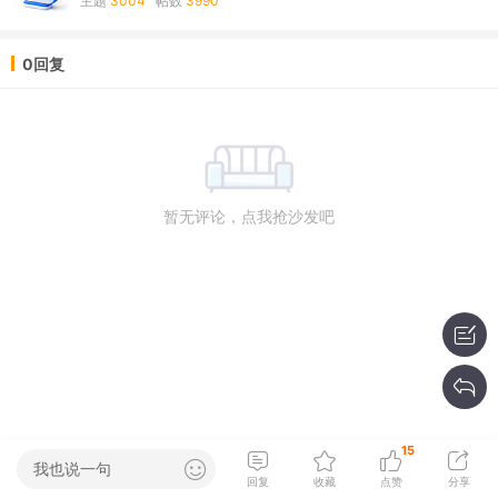
主题
3004
帖数
3990
0回复
暂无评论，点我抢沙发吧
15
我也说一句
回复
收藏
点赞
分享