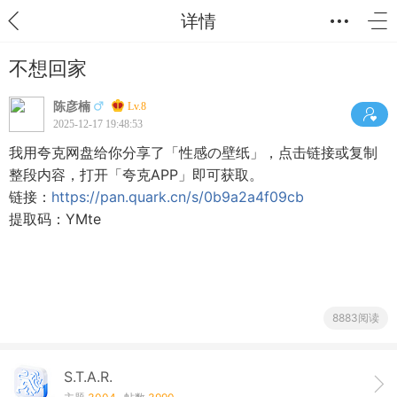
详情
不想回家
陈彦楠
Lv.8
2025-12-17 19:48:53
我用夸克网盘给你分享了「性感の壁纸」，点击链接或复制
整段内容，打开「夸克APP」即可获取。
链接：
https://pan.quark.cn/s/0b9a2a4f09cb
提取码：YMte
8883阅读
S.T.A.R.