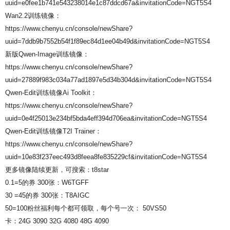
uuid=e0fee1b741e543238014e1c87ddcd67a&invitationCode=NGT5S4
Wan2.2训练镜像：
https://www.chenyu.cn/console/newShare?
uuid=7ddb9b7552b54f1f89ec84d1ee04b49d&invitationCode=NGT5S4
新版Qwen-Image训练镜像：
https://www.chenyu.cn/console/newShare?
uuid=27889f983c034a77ad1897e5d34b304d&invitationCode=NGT5S4
Qwen-Edit训练镜像Ai Toolkit：
https://www.chenyu.cn/console/newShare?
uuid=0e4f25013e234bf5bda4eff394d706ea&invitationCode=NGT5S4
Qwen-Edit训练镜像T2I Trainer：
https://www.chenyu.cn/console/newShare?
uuid=10e83f237eec493d8feea8fe835229cf&invitationCode=NGT5S4
更多镜像陆续更新，可搜索：t8star
0.1=5的券 300张：W6TGFF
30 =45的券 300张：T8AIGC
50=100粉丝福利每个都可领取，每个号一次： 50VS50
卡：24G 3090 32G 4080 48G 4090