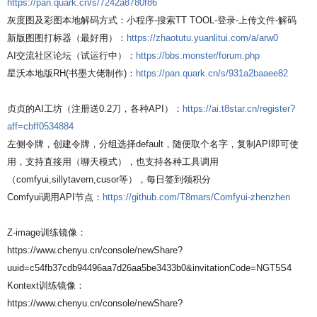
https://pan.quark.cn/s/7242a8780f86
灰度图及彩图本地解码方式：小程序-搜索TT TOOL-登录-上传文件-解码
新版图图打标器（最好用）：
https://zhaotutu.yuanlitui.com/a/arw0
AI交流社区论坛（试运行中）：
https://bbs.monster/forum.php
星沃本地版RH(书墨大佬制作)：
https://pan.quark.cn/s/931a2baaee82
贞贞的AI工坊（注册送0.2刀，各种API）：
https://ai.t8star.cn/register?
aff=cbff0534884
左侧令牌，创建令牌，分组选择default，随便取个名字，复制API即可使
用，支持直接用（聊天模式），也支持各种工具调用
（comfyui,sillytavern,cusor等），每日签到领积分
Comfyui调用API节点：
https://github.com/T8mars/Comfyui-zhenzhen
Z-image训练镜像：
https://www.chenyu.cn/console/newShare?
uuid=c54fb37cdb94496aa7d26aa5be3433b0&invitationCode=NGT5S4
Kontext训练镜像：
https://www.chenyu.cn/console/newShare?