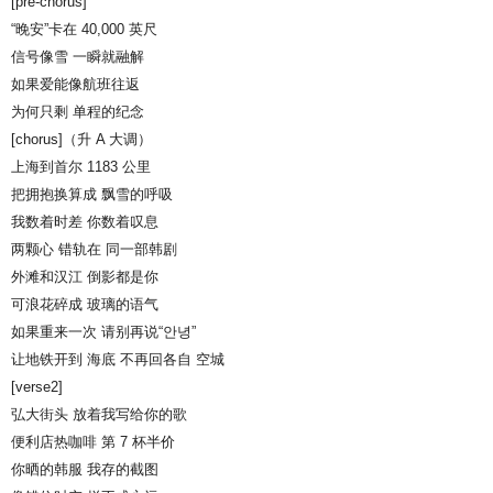
[pre-chorus]
“晚安”卡在 40,000 英尺
信号像雪 一瞬就融解
如果爱能像航班往返
为何只剩 单程的纪念
[chorus]（升 A 大调）
上海到首尔 1183 公里
把拥抱换算成 飘雪的呼吸
我数着时差 你数着叹息
两颗心 错轨在 同一部韩剧
外滩和汉江 倒影都是你
可浪花碎成 玻璃的语气
如果重来一次 请别再说“안녕”
让地铁开到 海底 不再回各自 空城
[verse2]
弘大街头 放着我写给你的歌
便利店热咖啡 第 7 杯半价
你晒的韩服 我存的截图