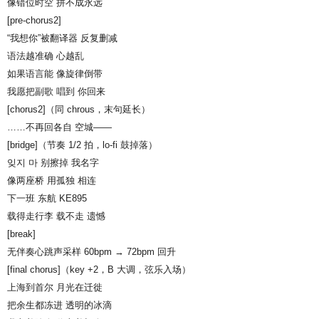
像错位时空 拼不成永远
[pre-chorus2]
“我想你”被翻译器 反复删减
语法越准确 心越乱
如果语言能 像旋律倒带
我愿把副歌 唱到 你回来
[chorus2]（同 chrous，末句延长）
……不再回各自 空城——
[bridge]（节奏 1/2 拍，lo-fi 鼓掉落）
잊지 마 别擦掉 我名字
像两座桥 用孤独 相连
下一班 东航 KE895
载得走行李 载不走 遗憾
[break]
无伴奏心跳声采样 60bpm → 72bpm 回升
[final chorus]（key +2，B 大调，弦乐入场）
上海到首尔 月光在迁徙
把余生都冻进 透明的冰滴