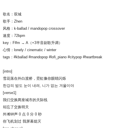
歌名：双城
歌手：Zhen
风格：k-ballad / mandopop crossover
速度：72bpm
key：F#m → A（+3半音副歌升调）
心情：lonely / cinematic / winter
tags：#kballad #mandopop #lofi_piano #citypop #heartbreak
[intro]
雪花落在外白渡桥，霓虹像你眼睛闪烁
한강의 밤도 눈이 내려, 니가 없는 겨울이야
[verse1]
我们交换两座城市的天际线
却忘了交换明天
外滩钟声 0 点 0 分 0 秒
你飞机划过 我屏幕熄灭