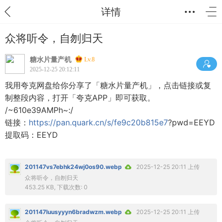
详情
众将听令，自刎归天
糖水片量产机
Lv.8
2025-12-25 20:12:11
我用夸克网盘给你分享了「糖水片量产机」，点击链接或复
制整段内容，打开「夸克APP」即可获取。
/~610e39AMPh~:/
链接：
https://pan.quark.cn/s/fe9c20b815e7
?pwd=EEYD
提取码：EEYD
201147vs7ebhk24wj0os90.webp
2025-12-25 20:11 上传
众将听令，自刎归天
453.25 KB, 下载次数: 0
201147luusyyyn6bradwzm.webp
2025-12-25 20:11 上传