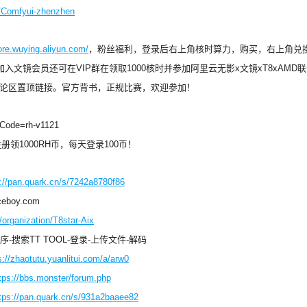
s/Comfyui-zhenzhen
core.wuying.aliyun.com/
，粉丝福利，登录后右上角核时算力，购买，右上角兑换码，输
入文镜会员还可在VIP群在领取1000核时并参加阿里云无影x文镜xT8xAM
请看评论区置顶链接。官方背书，正规比赛，欢迎参加！
teCode=rh-v1121
册领1000RH币，每天登录100币！
s://pan.quark.cn/s/7242a8780f86
eboy.com
/organization/T8star-Aix
搜索TT TOOL-登录-上传文件-解码
s://zhaotutu.yuanlitui.com/a/arw0
tps://bbs.monster/forum.php
tps://pan.quark.cn/s/931a2baaee82