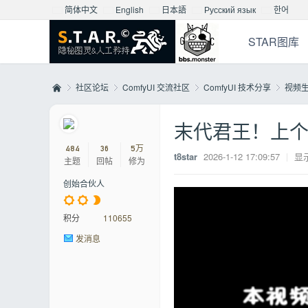
简体中文
English
日本語
Русский язык
한어
STAR图库
社区论坛
ComfyUI 交流社区
ComfyUI 技术分享
视频
末代君王！上个纪
Mo
»
›
›
›
484
36
5万
t8star
2026-1-12 17:09:57
|
显
主题
回帖
修为
创始合伙人
积分
110655
发消息
nst