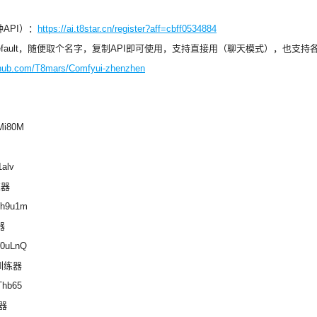
API）：
https://ai.t8star.cn/register?aff=cbff0534884
ult，随便取个名字，复制API即可使用，支持直接用（聊天模式），也支持各种工具调用（
ithub.com/T8mars/Comfyui-zhenzhen
dMi80M
1alv
练器
Wh9u1m
练器
W0uLnQ
血版训练器
Thb65
练器