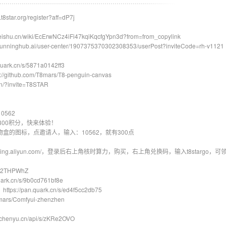
ar.org/register?aff=dP7j
.cn/wiki/EcErwNCz4iFi47kqiKqcfgYpn3d?from=from_copylink
ghub.ai/user-center/1907375370302308353/userPost?inviteCode=rh-v1121
rk.cn/s/5871a0142ff3
ub.com/T8mars/T8-penguin-canvas
/?invite=T8STAR
=10562
300积分，快来体验！
盒的图标，点邀请人，输入：10562，就有300点
ore.wuying.aliyun.com/，登录后右上角核时算力，购买，右上角兑换码，输入t8st
AK2THPWhZ
ark.cn/s/9b0cd761bf8e
/pan.quark.cn/s/ed4f5cc2db75
mars/Comfyui-zhenzhen
chenyu.cn/api/s/zKRe2OVO