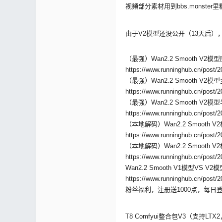
视频部分素材用到bbs.monste
由于V2模型还没公开（13天后
区 |
（最强）Wan2.2 Smooth V2
https://www.runninghub.cn/post
（最强）Wan2.2 Smooth 
https://www.runninghub.cn/post
（最强）Wan2.2 Smooth 
https://www.runninghub.cn/post/
（本地解码）Wan2.2 Smooth
https://www.runninghub.cn/post
（本地解码）Wan2.2 Smoot
Co
https://www.runninghub.cn/post
Wan2.2 Smooth V1模型VS 
https://www.runninghub.cn/post
粉丝福利，注册送1000点，每日登
T8 Comfyui整合包V3（支持LTX2，