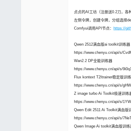
论
贞贞的AI工坊（注册送0.2刀，各种
左侧令牌，创建令牌，分组选择defa
Comfyui调用API节点：
https://g
Qwen 2512满血版ai toolkit训练器
https://www.chenyu.cn/api/s/Cv
Wan2.2 DP全能训练器
坛
https://www.chenyu.cn/api/s/9i0q
Flux kontext T2Itrainer稳定版训
https://www.chenyu.cn/api/s/gH
Z image turbo Ai Toolkit极速训
https://www.chenyu.cn/api/s/1Y
Qwen Edit 2511 Ai Toolkit满
https://www.chenyu.cn/api/s/7Ne
Qwen Image Ai toolkit满血版训