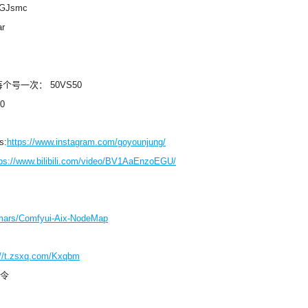
FEGJsmc
r
个号一次： 50VS50
0
s:
https://www.instagram.com/goyounjung/
tps://www.bilibili.com/video/BV1AaEnzoEGU/
8mars/Comfyui-Aix-NodeMap
://t.zsxq.com/Kxqbm
令