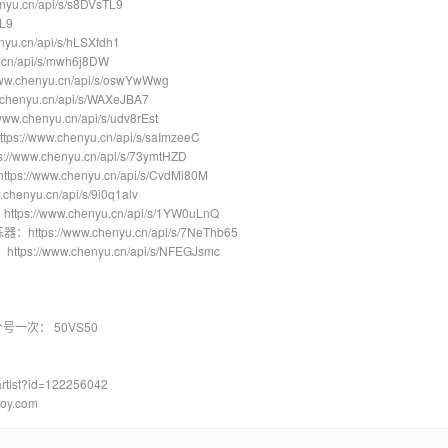
u.cn/api/s/s8DVsTL9
TL9
yu.cn/api/s/hLSXfdh1
cn/api/s/mwh6j8DW
chenyu.cn/api/s/oswYwWwg
chenyu.cn/api/s/WAXeJBA7
w.chenyu.cn/api/s/udv8rEst
://www.chenyu.cn/api/s/saImzeeC
www.chenyu.cn/api/s/73ymtHZD
s://www.chenyu.cn/api/s/CvdMi80M
enyu.cn/api/s/9i0q1alv
ttps://www.chenyu.cn/api/s/1YW0uLnQ
器：https://www.chenyu.cn/api/s/7NeThb65
tps://www.chenyu.cn/api/s/NFEGJsmc
号一次： 50VS50
rtist?id=122256042
oy.com