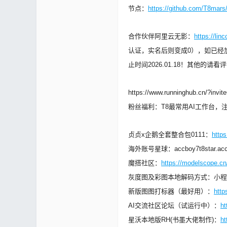
节点：
https://github.com/T8mar
mf
合作伙伴阿里云无影：
https://lin
认证，实名后则变成0），如已经加
止时间2026.01.18！其他的
https://www.runninghub.cn/?invi
粉丝福利：T8最常用AI工作台，注
贞贞x企鹅全套整合包0111：
http
yUI
海外账号星球：accboy7t8star.acc
魔搭社区：
https://modelscope.cn
灰度图及彩图本地解码方式：小程序-
新版图图打标器（最好用）：
http
AI交流社区论坛（试运行中）：
ht
星沃本地版RH(书墨大佬制作)：
ht