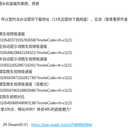
r里糖水机骏骏的美图，感谢
），所以暂时没办法提供下载地址（13天后提供下载网盘），见谅（需尊重原作
模型图生视频极速版
/2010540373155782658/?inviteCode=rh-v1121
V2模型全自动提示词图生视频极速版
/2010549629842104321/?inviteCode=rh-v1121
V2模型半自动提示词图生视频极速版
2010551165288714241/?inviteCode=rh-v1121
 V2模型图生视频极速版
/2010556397150281730/?inviteCode=rh-v1121
h V2模型图生视频极速版（双模式）
/2010559746318802946/?inviteCode=rh-v1121
V2模型图生视频对比
/2010545068549083138/?inviteCode=rh-v1121
录100点，畅玩4090！体验48G的超能魅力！
JR DreamID-V）:
https://pan.quark.cn/s/d7fd699b594d