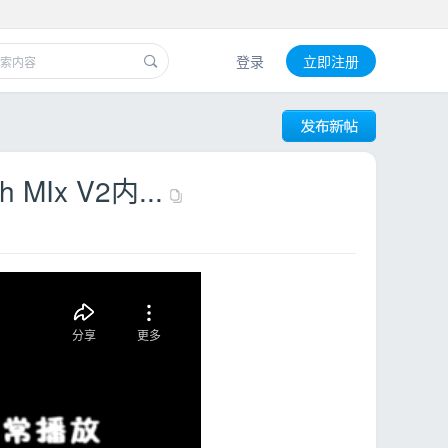
登录
立即注册
x V2内...