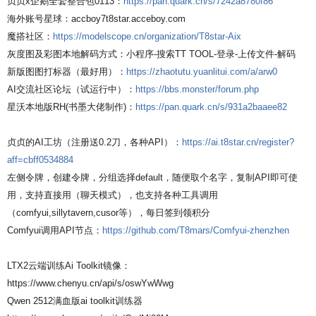
贞贞x企鹅全套整合包0113：
https://pan.quark.cn/s/7242a8780f86
海外账号星球：accboy7t8star.acceboy.com
魔搭社区：
https://modelscope.cn/organization/T8star-Aix
灰度图及彩图本地解码方式：小程序-搜索TT TOOL-登录-上传文件-解码
新版图图打标器（最好用）：
https://zhaotutu.yuanlitui.com/a/arw0
AI交流社区论坛（试运行中）：
https://bbs.monster/forum.php
星沃本地版RH(书墨大佬制作)：
https://pan.quark.cn/s/931a2baaee82
贞贞的AI工坊（注册送0.2刀，各种API）：
https://ai.t8star.cn/register?
aff=cbff0534884
左侧令牌，创建令牌，分组选择default，随便取个名字，复制API即可使
用，支持直接用（聊天模式），也支持各种工具调用
（comfyui,sillytavern,cusor等），每日签到领积分
Comfyui调用API节点：
https://github.com/T8mars/Comfyui-zhenzhen
LTX2云端训练Ai Toolkit镜像：
https://www.chenyu.cn/api/s/oswYwWwg
Qwen 2512满血版ai toolkit训练器