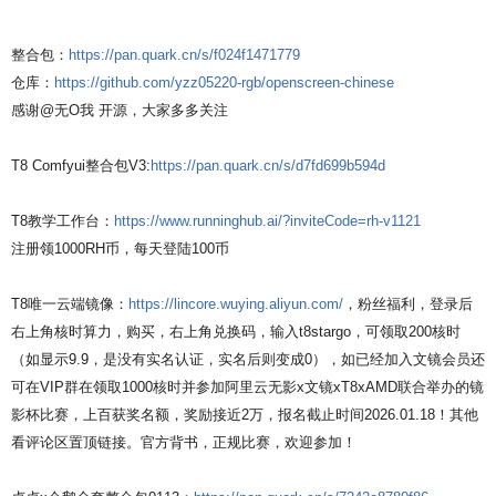
整合包：
https://pan.quark.cn/s/f024f1471779
仓库：
https://github.com/yzz05220-rgb/openscreen-chinese
感谢 @无O我 开源，大家多多关注
T8 Comfyui整合包V3:
https://pan.quark.cn/s/d7fd699b594d
T8教学工作台：
https://www.runninghub.ai/?inviteCode=rh-v1121
注册领1000RH币，每天登陆100币
T8唯一云端镜像：
https://lincore.wuying.aliyun.com/
，粉丝福利，登录后
右上角核时算力，购买，右上角兑换码，输入t8stargo，可领取200核时
（如显示9.9，是没有实名认证，实名后则变成0），如已经加入文镜会员还
可在VIP群在领取1000核时并参加阿里云无影x文镜xT8xAMD联合举办的镜
影杯比赛，上百获奖名额，奖励接近2万，报名截止时间2026.01.18！其他
看评论区置顶链接。官方背书，正规比赛，欢迎参加！