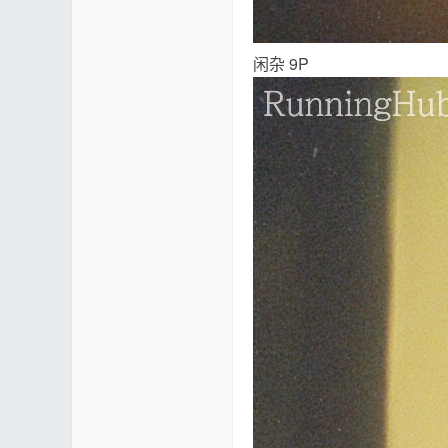
论
闲杂 9P
坛