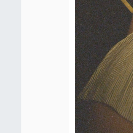
mf
yUI