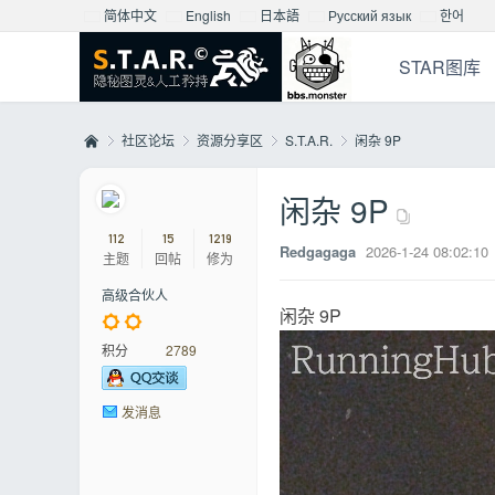
简体中文
English
日本語
Русский язык
한어
STAR图库
社区论坛
资源分享区
S.T.A.R.
闲杂 9P
闲杂 9P
Mo
»
›
›
›
112
15
1219
Redgagaga
2026-1-24 08:02:10
主题
回帖
修为
高级合伙人
闲杂 9P
积分
2789
发消息
nst