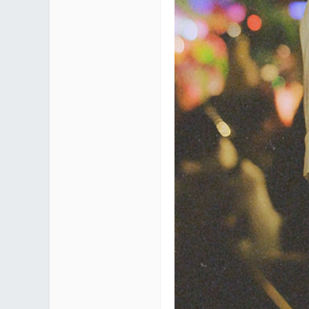
区 |
Co