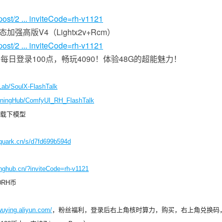
ost/2 ... inviteCode=rh-v1121
人动态加强高版V4（Lightx2v+Rcm）
ost/2 ... inviteCode=rh-v1121
每日登录100点，畅玩4090！体验48G的超能魅力！
ILab/SoulX-FlashTalk
unningHub/ComfyUI_RH_FlashTalk
载下模型
.quark.cn/s/d7fd699b594d
inghub.cn/?inviteCode=rh-v1121
RH币
.wuying.aliyun.com/
，粉丝福利，登录后右上角核时算力，购买，右上角兑换码，输入t