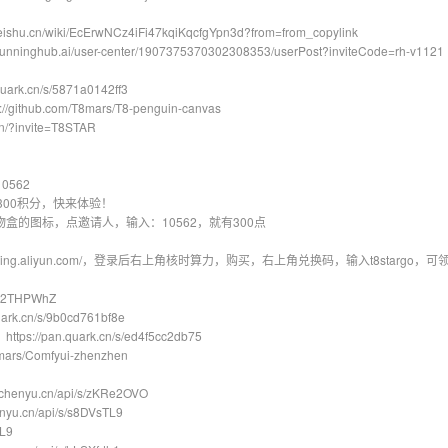
.cn/wiki/EcErwNCz4iFi47kqiKqcfgYpn3d?from=from_copylink
ghub.ai/user-center/1907375370302308353/userPost?inviteCode=rh-v1121
rk.cn/s/5871a0142ff3
ub.com/T8mars/T8-penguin-canvas
/?invite=T8STAR
=10562
300积分，快来体验！
盒的图标，点邀请人，输入：10562，就有300点
ore.wuying.aliyun.com/，登录后右上角核时算力，购买，右上角兑换码，输入t8st
AK2THPWhZ
ark.cn/s/9b0cd761bf8e
/pan.quark.cn/s/ed4f5cc2db75
mars/Comfyui-zhenzhen
chenyu.cn/api/s/zKRe2OVO
u.cn/api/s/s8DVsTL9
TL9