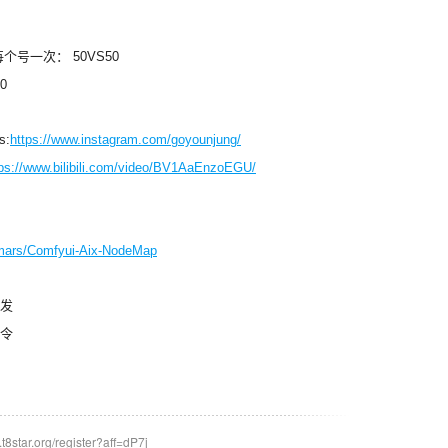
个号一次： 50VS50
0
s:
https://www.instagram.com/goyounjung/
tps://www.bilibili.com/video/BV1AaEnzoEGU/
8mars/Comfyui-Aix-NodeMap
发
令
ar.org/register?aff=dP7j