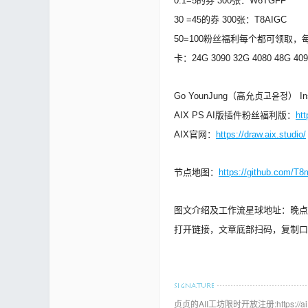
0.1=5的券 300张：W6TGFF
30 =45的券 300张：T8AIGC
50=100粉丝福利每个都可领取，每
卡：24G 3090 32G 4080 48G 409
Go YounJung（高允贞고윤정） In
AIX PS AI版插件粉丝福利版：
ht
AIX官网：
https://draw.aix.studio/
节点地图：
https://github.com/T
图文介绍及工作流星球地址：晚点
打开链接，文章底部扫码，复制口
贞贞的AII工坊限时开放注册:https://ai.t8st