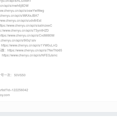
yu.cn/api/s/hLSXfdh1
cn/api/s/mwh6j8DW
chenyu.cn/api/s/oswYwWwg
chenyu.cn/api/s/WAXeJBA7
w.chenyu.cn/api/s/udv8rEst
://www.chenyu.cn/api/s/saImzeeC
www.chenyu.cn/api/s/73ymtHZD
s://www.chenyu.cn/api/s/CvdMi80M
enyu.cn/api/s/9i0q1alv
ttps://www.chenyu.cn/api/s/1YW0uLnQ
器：https://www.chenyu.cn/api/s/7NeThb65
tps://www.chenyu.cn/api/s/NFEGJsmc
号一次： 50VS50
rtist?id=122256042
oy.com