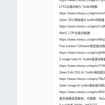
https://www.chenyu.cn/api/s/73
论
LTX2云端训练Ai Toolkit镜像：
https://www.chenyu.cn/api/s/o
Qwen 2512满血版ai toolkit训练器
https://www.chenyu.cn/api/s/Cv
Wan2.2 DP全能训练器
https://www.chenyu.cn/api/s/9i0q
Flux kontext T2Itrainer稳定版训
坛
https://www.chenyu.cn/api/s/gH
Z image turbo Ai Toolkit极速训
https://www.chenyu.cn/api/s/1Y
Qwen Edit 2511 Ai Toolkit满
https://www.chenyu.cn/api/s/7Ne
Qwen Image Ai toolkit满血版训
https://www.chenyu.cn/api/s/N
更多镜像陆续更新，可搜索：t8sta