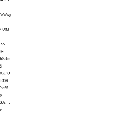
ymtHZD
swYwWwg
dMi80M
1alv
练器
Wh9u1m
练器
W0uLnQ
血版训练器
Thb65
练器
FEGJsmc
r