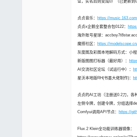
证，实名后则变成0）（已更新到0128
贞贞音乐：
https://music.163.com
mf
贞贞x企鹅全套整合包0122：
http
海外账号星球：accboy7t8star.acc
魔搭社区：
https://modelscope.cn
灰度图及彩图本地解码方式：小程序-
新版图图打标器（最好用）：
http
AI交流社区论坛（试运行中）：
ht
星沃本地版RH(书墨大佬制作)：
ht
yUI
贞贞的AI工坊（注册送0.2刀，各种
左侧令牌，创建令牌，分组选择defa
Comfyui调用API节点：
https://g
Flux.2 Klein全功能训练器镜像：