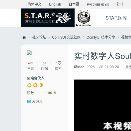
简体中文
English
日本語
Русский язык
한어
STAR图库
社区论坛
ComfyUI 交流社区
ComfyUI 技术分享
视频
实时数字人SoulX
Mo
»
›
›
›
478
36
5万
t8star
2026-1-28 21:08:20
|
显
主题
回帖
修为
创始合伙人
积分
110619
发消息
nst