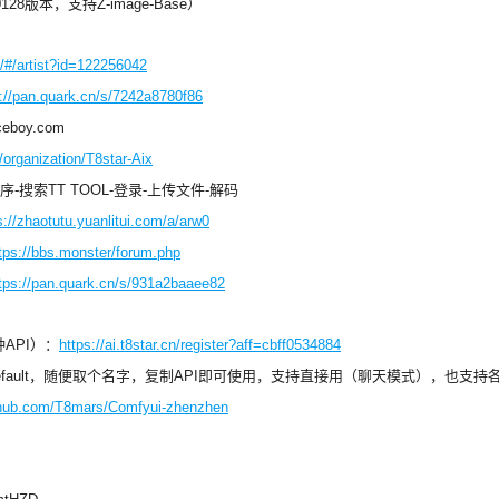
版本，支持Z-image-Base）
/#/artist?id=122256042
s://pan.quark.cn/s/7242a8780f86
eboy.com
/organization/T8star-Aix
搜索TT TOOL-登录-上传文件-解码
s://zhaotutu.yuanlitui.com/a/arw0
tps://bbs.monster/forum.php
tps://pan.quark.cn/s/931a2baaee82
API）：
https://ai.t8star.cn/register?aff=cbff0534884
ult，随便取个名字，复制API即可使用，支持直接用（聊天模式），也支持各种工具调用（
ithub.com/T8mars/Comfyui-zhenzhen