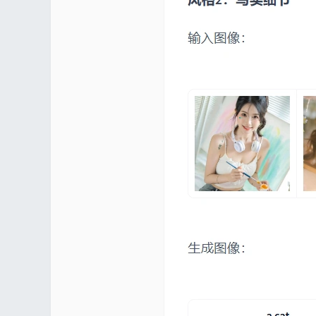
mf
yUI