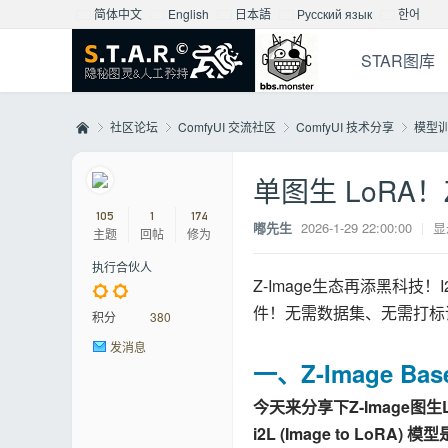
简体中文
English
日本語
Русский язык
한어
STAR图库
社区论坛
ComfyUI 交流社区
ComfyUI 技术分享
模型
单图生 LoRA！
Mo
»
›
›
›
105
1
174
嘟先生
2026-1-29 22:00:00
|
显
主题
回帖
修为
执行合伙人
Z-Image生态再添黑科技！I
件！无需数据集、无需打标训
积分
380
发消息
一、Z-Image Base
今天来分享下Z-Image图
nst
i2L (Image to 