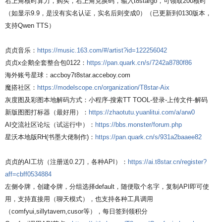
右上角核时算力，购买，右上角兑换码，输入t8stargo，可领取200核时
（如显示9.9，是没有实名认证，实名后则变成0）（已更新到0130版本，
支持Qwen TTS）
贞贞音乐：
https://music.163.com/#/artist?id=122256042
贞贞x企鹅全套整合包0122：
https://pan.quark.cn/s/7242a8780f86
海外账号星球：accboy7t8star.acceboy.com
魔搭社区：
https://modelscope.cn/organization/T8star-Aix
灰度图及彩图本地解码方式：小程序-搜索TT TOOL-登录-上传文件-解码
新版图图打标器（最好用）：
https://zhaotutu.yuanlitui.com/a/arw0
AI交流社区论坛（试运行中）：
https://bbs.monster/forum.php
星沃本地版RH(书墨大佬制作)：
https://pan.quark.cn/s/931a2baaee82
贞贞的AI工坊（注册送0.2刀，各种API）：
https://ai.t8star.cn/register?
aff=cbff0534884
左侧令牌，创建令牌，分组选择default，随便取个名字，复制API即可使
用，支持直接用（聊天模式），也支持各种工具调用
（comfyui,sillytavern,cusor等），每日签到领积分