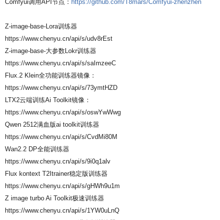
Comfyui调用API节点：
https://github.com/T8mars/Comfyui-zhenzhen
Z-image-base-Lora训练器
https://www.chenyu.cn/api/s/udv8rEst
Z-image-base-大参数Lokr训练器
https://www.chenyu.cn/api/s/saImzeeC
Flux.2 Klein全功能训练器镜像：
https://www.chenyu.cn/api/s/73ymtHZD
LTX2云端训练Ai Toolkit镜像：
https://www.chenyu.cn/api/s/oswYwWwg
Qwen 2512满血版ai toolkit训练器
https://www.chenyu.cn/api/s/CvdMi80M
Wan2.2 DP全能训练器
https://www.chenyu.cn/api/s/9i0q1alv
Flux kontext T2Itrainer稳定版训练器
https://www.chenyu.cn/api/s/gHWh9u1m
Z image turbo Ai Toolkit极速训练器
https://www.chenyu.cn/api/s/1YW0uLnQ