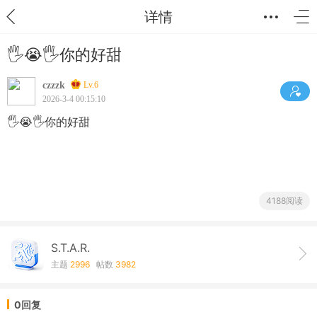
详情
🖐😭🖐你的好甜
czzzk
Lv.6
2026-3-4 00:15:10
🖐😭🖐你的好甜
4188阅读
S.T.A.R.
主题
2996
帖数
3982
0回复