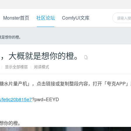
Monster首页
社区论坛
ComfyUI文库
就是想你的橙。
色，大概就是想你的橙。
|
显示全部楼层
|
阅读模式
糖水片量产机」，点击链接或复制整段内容，打开「夸克APP」
/s/fe9c20b815e7
?pwd=EEYD
想你的橙。