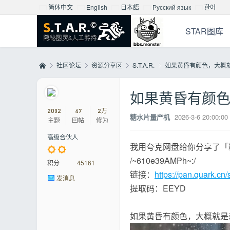
简体中文
English
日本語
Русский язык
한어
STAR图库
社区论坛
资源分享区
S.T.A.R.
如果黄昏有颜色，大概
如果黄昏有颜
Mo
»
›
›
›
2092
47
2万
糖水片量产机
2026-3-6 20:00:00
主题
回帖
修为
高级合伙人
我用夸克网盘给你分享了「
/~610e39AMPh~:/
积分
45161
链接：
https://pan.quark.cn
发消息
提取码：EEYD
nst
如果黄昏有颜色，大概就是