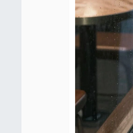
mf
yUI