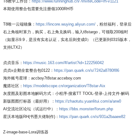
T8教学工作台：
https://www.runninghub.cn/?inviteCode=rh-v1121
本期使用整合包需要先注册领1000RH币
T8唯一云端镜像：
https://lincore.wuying.aliyun.com/
，粉丝福利，登录后
右上角核时算力，购买，右上角兑换码，输入t8stargo，可领取200核时
（如显示9.9，是没有实名认证，实名后则变成0）（已更新到0315版本，
支持LTX2）
贞贞音乐：
https://music.163.com/#/artist?id=122256042
贞贞x企鹅全套整合包0122：
https://pan.quark.cn/s/7242a8780f86
海外账号星球：accboy7t8star.acceboy.com
魔搭社区：
https://modelscope.cn/organization/T8star-Aix
灰度图及彩图本地解码方式：小程序-搜索TT TOOL-登录-上传文件-解码
新版图图打标器（最好用）：
https://zhaotutu.yuanlitui.com/a/arw0
AI交流社区论坛（试运行中）：
https://bbs.monster/forum.php
星沃本地版RH(书墨大佬制作)：
https://pan.quark.cn/s/931a2baaee82
Z-image-base-Lora训练器