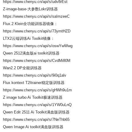
https://www.chenyu.cn/api/s/udv8rEst
Z-image-base-大参数Lokr训练器
https://www.chenyu.cn/api/s/saImzeeC
Flux.2 Klein全功能训练器镜像：
https://www.chenyu.cn/api/s/73ymtHZD
LTX2云端训练Ai Toolkit镜像：
https://www.chenyu.cn/api/s/oswYwWwg
Qwen 2512满血版ai toolkit训练器
https://www.chenyu.cn/api/s/CvdMi80M
Wan2.2 DP全能训练器
https://www.chenyu.cn/api/s/9i0q1alv
Flux kontext T2Itrainer稳定版训练器
https://www.chenyu.cn/api/s/gHWh9u1m
Z image turbo Ai Toolkit极速训练器
https://www.chenyu.cn/api/s/1YW0uLnQ
Qwen Edit 2511 Ai Toolkit满血版训练器
https://www.chenyu.cn/api/s/7NeThb65
Qwen Image Ai toolkit满血版训练器