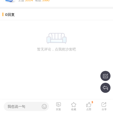
主题
3004
帖数
3990
0回复
暂无评论，点我抢沙发吧
3
我也说一句
回复
收藏
点赞
分享