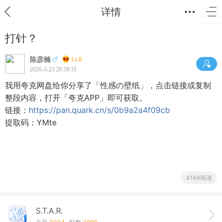
详情
打针？
陈彦楠
Lv.8
2026-3-23 20:59:31
我用夸克网盘给你分享了「性感の壁纸」，点击链接或复制
整段内容，打开「夸克APP」即可获取。
链接：
https://pan.quark.cn/s/0b9a2a4f09cb
提取码：YMte
4164阅读
S.T.A.R.