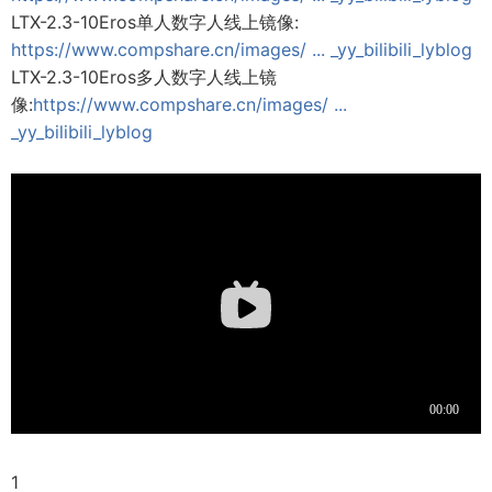
LTX-2.3-10Eros单人数字人线上镜像:
https://www.compshare.cn/images/ ... _yy_bilibili_lyblog
LTX-2.3-10Eros多人数字人线上镜
像:
https://www.compshare.cn/images/ ...
_yy_bilibili_lyblog
1