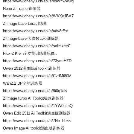
https://www.chenyu.cn/api/s/oswYwWwg
None-Z-Trainer训练器
https://www.chenyu.cn/api/s/WAXeJBA7
Z-image-base-Lora训练器
https://www.chenyu.cn/api/s/udv8rEst
Z-image-base-大参数Lokr训练器
https://www.chenyu.cn/api/s/saImzeeC
Flux.2 Klein全功能训练器镜像：
https://www.chenyu.cn/api/s/73ymtHZD
Qwen 2512满血版ai toolkit训练器
https://www.chenyu.cn/api/s/CvdMi80M
Wan2.2 DP全能训练器
https://www.chenyu.cn/api/s/9i0q1alv
Z image turbo Ai Toolkit极速训练器
https://www.chenyu.cn/api/s/1YW0uLnQ
Qwen Edit 2511 Ai Toolkit满血版训练器
https://www.chenyu.cn/api/s/7NeThb65
Qwen Image Ai toolkit满血版训练器