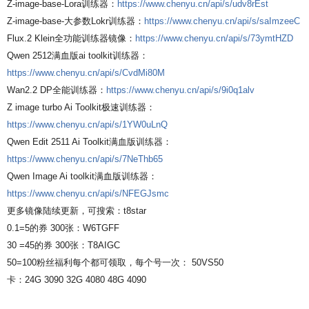
Z-image-base-Lora训练器：
https://www.chenyu.cn/api/s/udv8rEst
Z-image-base-大参数Lokr训练器：
https://www.chenyu.cn/api/s/saImzeeC
Flux.2 Klein全功能训练器镜像：
https://www.chenyu.cn/api/s/73ymtHZD
Qwen 2512满血版ai toolkit训练器：
https://www.chenyu.cn/api/s/CvdMi80M
Wan2.2 DP全能训练器：
https://www.chenyu.cn/api/s/9i0q1alv
Z image turbo Ai Toolkit极速训练器：
https://www.chenyu.cn/api/s/1YW0uLnQ
Qwen Edit 2511 Ai Toolkit满血版训练器：
https://www.chenyu.cn/api/s/7NeThb65
Qwen Image Ai toolkit满血版训练器：
https://www.chenyu.cn/api/s/NFEGJsmc
更多镜像陆续更新，可搜索：t8star
0.1=5的券 300张：W6TGFF
30 =45的券 300张：T8AIGC
50=100粉丝福利每个都可领取，每个号一次： 50VS50
卡：24G 3090 32G 4080 48G 4090