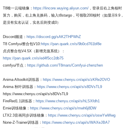
T8唯一云端镜像：
https://lincore.wuying.aliyun.com/
，登录后右上角核时
算力，购买，右上角兑换码，输入t8stargo，可领取200核时（如显示9.9，
是没有实名认证，实名后则变成0）
Discord频道：
https://discord.gg/sAK2THPWhZ
T8 Comfyui整合包V10:
https://pan.quark.cn/s/9b0cd761bf8e
贞贞整合包V4.5X（新增充值系统）：
https://pan.quark.cn/s/ed4f5cc2db75
comfyui节点：
https://github.com/T8mars/Comfyui-zhenzhen
Anima AItoolkit训练器：
https://www.chenyu.cn/api/s/zKRe2OVO
Anima 秋叶训练器：
https://www.chenyu.cn/api/s/s8DVsTL9
https://www.chenyu.cn/api/s/s8DVsTL9
FireRed1.1训练器：
https://www.chenyu.cn/api/s/hLSXfdh1
Ernie训练镜像：
https://www.chenyu.cn/api/s/mwh6j8DW
LTX2.3音画同步训练镜像：
https://www.chenyu.cn/api/s/oswYwWwg
None-Z-Trainer训练器：
https://www.chenyu.cn/api/s/WAXeJBA7