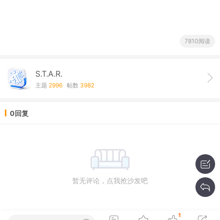
7810阅读
S.T.A.R.
主题
2996
帖数
3982
0回复
暂无评论，点我抢沙发吧
1