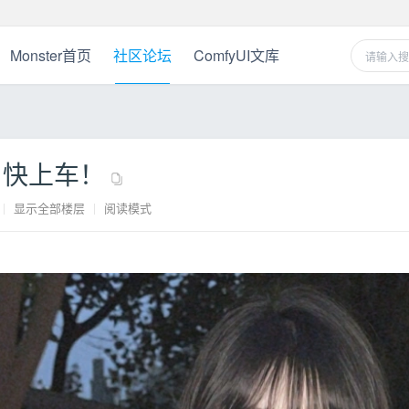
Monster首页
社区论坛
ComfyUI文库
！
7 快上车！
|
显示全部楼层
|
阅读模式