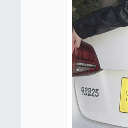
区 |
Co