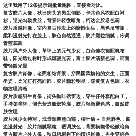
这里我用了12条提示词批量跑图，直接看对比。
复古胶片人像，秋日街头的男生侧影，卡其色风衣配白衬
衫，逆光勾勒发丝，背景带轻微暗角，柯达金胶卷色调
胶片质感肖像，室内复古沙发上的慵懒女生，黑色吊带裙，
柔和漫射光打在脸上，肤色自然通透，胶片颗粒细腻，冷调
青蓝底调
胶片风户外人像，草坪上的元气少女，白色连衣裙配帆布
鞋，阳光透过树叶形成斑驳光斑，富士胶片清新色调，画面
带轻微光晕
复古胶片肖像，老照相馆背景，穿民国风旗袍的女生，正面
坐姿，柔光灯打亮面部，胶片颗粒明显，暖黄复古色调，衣
物纹理清晰
胶片质感男生肖像，街头咖啡馆窗边，穿牛仔外套配白 T，
手持咖啡杯，侧光营造脸部轮廓，胶片轻微褪色感，自然皮
肤纹理
胶片风少女特写，浅景深聚焦面部，柳叶眉 + 自然唇色，窗
边漫射光，胶片细腻颗粒，暖调肤色，背景模糊带轻微暗角
复古胶片户外人像，秋日梧桐树下的情侣肖像，男生穿棕色