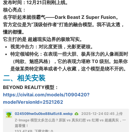
发布时间：12月21日刚刚上线。
核心亮点：
名字听起来就很霸气——
Dark Beast Z Super Fusion
。
官方定位是为“顶级创作者”打造的融合模型。我不说太透，
懂的都懂。
它主打的是
超越现实边界的极致写实
。
视觉冲击力
：对比度更强，光影更硬核。
特定领域特化
：在表现一些大胆、极具张力的人像画面时
（纯欲、魅惑风格），它的表现力堪称 T0 级别。如果你
是做某类特定商单或者个人收藏，这个模型是绕不开的。
二、相关安装
BEYOND REALITY模型
：
https://civitai.com/models/1090420?
modelVersionId=2521262
024509hw0u0be88lul5zt8.webp
2025-12-24 02:45 上传
Z-Image 模型太多怎么选？原版 vs 真实幻想 vs 红潮 vs 超越真实，一
篇看懂！
133.47 KB, 下载次数: 0