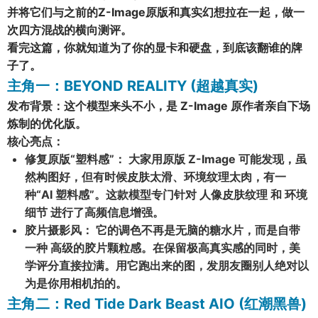
并将它们与之前的
Z-Image原版
和
真实幻想
拉在一起，做一
次四方混战的横向测评。
看完这篇，你就知道为了你的显卡和硬盘，到底该翻谁的牌
子了。
主角一：BEYOND REALITY (超越真实)
发布背景：这个模型来头不小，是 Z-Image 原作者亲自下场
炼制的优化版。
核心亮点：
修复原版“塑料感”
： 大家用原版 Z-Image 可能发现，虽
然构图好，但有时候皮肤太滑、环境纹理太肉，有一
种“AI 塑料感”。这款模型专门针对 人像皮肤纹理 和 环境
细节 进行了高频信息增强。
胶片摄影风
： 它的调色不再是无脑的糖水片，而是自带
一种 高级的胶片颗粒感。在保留极高真实感的同时，美
学评分直接拉满。用它跑出来的图，发朋友圈别人绝对以
为是你用相机拍的。
主角二：Red Tide Dark Beast AIO (红潮黑兽)