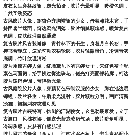
皮衣女生穿格纹裙，逆光拍摄，胶片光晕明显，暖橙色调，
自然互动姿态
古风胶片人像，穿杏色齐胸襦裙的少女，倚着雕花木窗，手
持团扇半遮面，窗边柔光洒落，胶片细腻颗粒感，暖黄复古
色调，皮肤纹理自然通透
复古胶片风古装肖像，青竹林下的书生，身着月白长衫，手
持书卷静立，逆光勾勒衣袂轮廓，胶片轻微暗角，冷调青灰
底调，竹叶纹理清晰
胶片质感古装人像，红墙黛瓦下的宫装女子，朱红色褙子配
素色马面裙，抬手拂过鬓边珠花，侧光打亮面部轮廓，柯达
胶片暖橙色调，带轻微光晕
古风庭院胶片人像，穿藕荷色宋制汉服的少女，蹲在池边喂
锦鲤，发丝轻垂，午后柔光漫射，胶片颗粒分明，画面清新
淡雅，裙摆刺绣纹理可见
复古胶片古装特写，执剑的江湖侠女，玄色劲装束发，立于
古渡口，风拂衣摆，侧逆光营造凌厉气场，胶片暗角明显，
冷调质感，皮肤有自然肌理
胶片风古装群像（两人），江南水乡石桥上，书生青衫配小